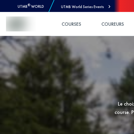
®
UTMB
WORLD
UTMB World Series Events
Skip to Content
COURSES
COUREURS
Le choi
course. P