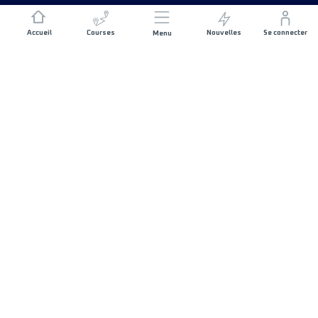
Accueil
Courses
Nouvelles
Se connecter
Menu
REJOIGNEZ L'AVENTURE
Devenez partenaire
Devenez bénévole
RESTER EN CONTACT