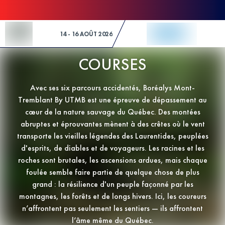
Skip to Content
14 - 16 AOÛT 2026
COURSES
Avec ses six parcours accidentés, Boréalys Mont-
Tremblant By UTMB est une épreuve de dépassement au
cœur de la nature sauvage du Québec. Des montées
abruptes et éprouvantes mènent à des crêtes où le vent
transporte les vieilles légendes des Laurentides, peuplées
d'esprits, de diables et de voyageurs. Les racines et les
roches sont brutales, les ascensions ardues, mais chaque
foulée semble faire partie de quelque chose de plus
grand : la résilience d'un peuple façonné par les
montagnes, les forêts et de longs hivers. Ici, les coureurs
n’affrontent pas seulement les sentiers — ils affrontent
l’âme même du Québec.